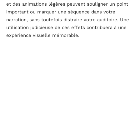
et des animations légères peuvent souligner un point
important ou marquer une séquence dans votre
narration, sans toutefois distraire votre auditoire. Une
utilisation judicieuse de ces effets contribuera à une
expérience visuelle mémorable.
En appliquant ces astuces de design et de mise en
page, votre diaporama PowerPoint gagnera en clarté et
en impact, renforçant ainsi le message que vous
souhaitez transmettre à votre public.