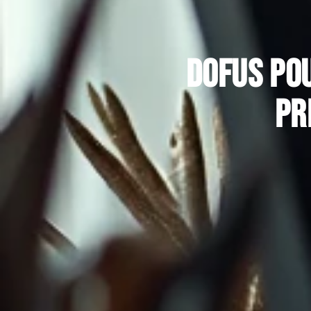
Dofus po
pr