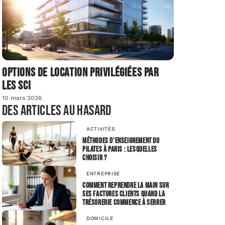
Options de location privilégiées par
les SCI
10 mars 2026
Des articles au hasard
ACTIVITÉS
Méthodes d’enseignement du
pilates à Paris : lesquelles
choisir ?
ENTREPRISE
Comment reprendre la main sur
ses factures clients quand la
trésorerie commence à serrer
DOMICILE