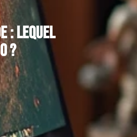
 : lequel
o ?