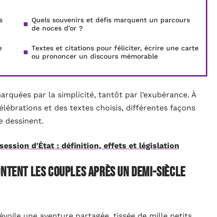
s
Quels souvenirs et défis marquent un parcours
de noces d’or ?
e
Textes et citations pour féliciter, écrire une carte
ou prononcer un discours mémorable
arquées par la simplicité, tantôt par l’exubérance. À
lébrations et des textes choisis, différentes façons
 dessinent.
ssion d'État : définition, effets et législation
ontent les couples après un demi-siècle
dévoile une aventure partagée, tissée de mille petits