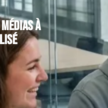
 médias à
lisé