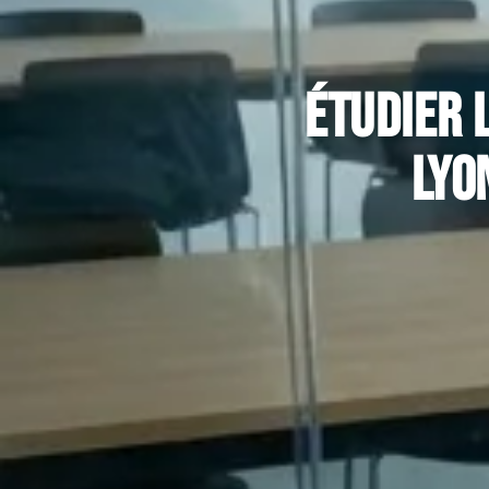
Étudier 
Lyo