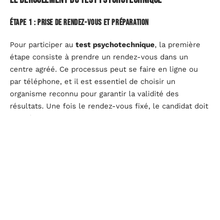
Étape 1 : Prise de rendez-vous et préparation
Pour participer au
test psychotechnique
, la première
étape consiste à prendre un rendez-vous dans un
centre agréé. Ce processus peut se faire en ligne ou
par téléphone, et il est essentiel de choisir un
organisme reconnu pour garantir la validité des
résultats. Une fois le rendez-vous fixé, le candidat doit
se préparer en rassemblant les
documents
nécessaires
, tels que la convocation et une pièce
d’identité. Cette préparation est cruciale, car elle
permet d’éviter des retards ou des complications lors
du passage du test.
Il est également conseillé de se renseigner sur le
déroulement du test afin de réduire le
stress
le jour J.
Comprendre les différents types d’évaluations et les