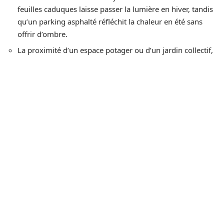
feuilles caduques laisse passer la lumière en hiver, tandis
qu’un parking asphalté réfléchit la chaleur en été sans
offrir d’ombre.
La proximité d’un espace potager ou d’un jardin collectif,
perçue comme un atout de cadre de vie par les familles
et les seniors.
Un jardin entretenu augmente la valeur perçue du
logement
bien au-delà de son coût de création. Pour les
bailleurs sociaux et les gestionnaires de résidences,
investir dans un espace vert visible depuis les chambres
est un levier concret de valorisation du patrimoine.